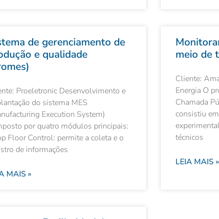
stema de gerenciamento de
Monitora
odução e qualidade
meio de t
romes)
Cliente: Ama
Energia O pr
ente: Proeletronic Desenvolvimento e
Chamada Pú
lantação do sistema MES
consistiu em
nufacturing Execution System)
experimental
posto por quatro módulos principais:
técnicos
p Floor Control: permite a coleta e o
istro de informações
LEIA MAIS »
A MAIS »