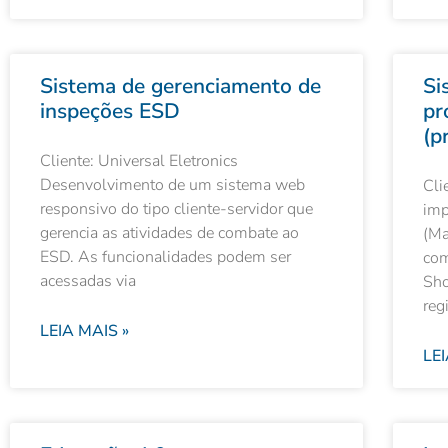
Sistema de gerenciamento de
Si
inspeções ESD
pr
(p
Cliente: Universal Eletronics
Desenvolvimento de um sistema web
Cli
responsivo do tipo cliente-servidor que
imp
gerencia as atividades de combate ao
(Ma
ESD. As funcionalidades podem ser
com
acessadas via
Sho
reg
LEIA MAIS »
LEI