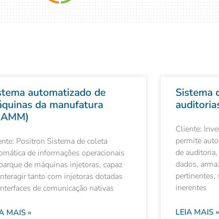
stema automatizado de
Sistema 
quinas da manufatura
auditori
IAMM)
Cliente: Inv
permite auto
ente: Positron Sistema de coleta
de auditoria,
omática de informações operacionais
dados, arma
parque de máquinas injetoras, capaz
pertinentes,
interagir tanto com injetoras dotadas
inerentes
interfaces de comunicação nativas
LEIA MAIS »
A MAIS »